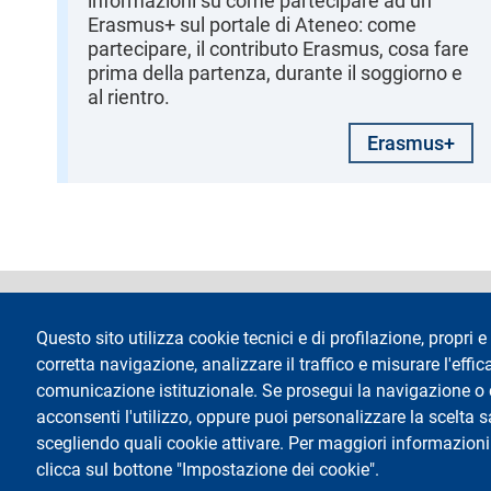
informazioni su come partecipare ad un
Erasmus+ sul portale di Ateneo: come
partecipare, il contributo Erasmus, cosa fare
prima della partenza, durante il soggiorno e
al rientro.
Erasmus+
footer
Dichiarazione di 
Questo sito utilizza cookie tecnici e di profilazione, propri e 
corretta navigazione, analizzare il traffico e misurare l'effica
comunicazione istituzionale. Se prosegui la navigazione o cl
acconsenti l'utilizzo, oppure puoi personalizzare la scelta 
scegliendo quali cookie attivare. Per maggiori informazioni
Testo
Università degli Studi di Milano
Via Festa del Perdono 7 - 20122 Milano
clicca sul bottone "Impostazione dei cookie".
Tel.
+39 02 5032 5032