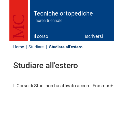
S
a
l
Tecniche ortopediche
t
Laurea triennale
a
a
l
c
Il corso
Iscriversi
o
n
Home
Studiare
Studiare all'estero​
t
e
n
Studiare all'estero​
u
t
o
p
r
Il Corso di Studi non ha attivato accordi Erasmus+ 
i
n
c
i
p
a