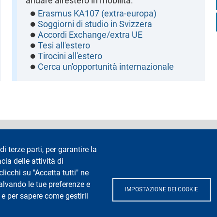
andare all'estero in mobilità.
Erasmus KA107 (extra-europa)
Soggiorni di studio in Svizzera
Accordi Exchange/extra UE
Tesi all'estero
Tirocini all'estero
Cerca un'opportunità internazionale
accessibilità
Privacy e cookie
Cookie settings
Note legali
Re
di terze parti, per garantire la
cia delle attività di
Segui La Statale su
icchi su "Accetta tutti" ne
salvando le tue preferenze e
IMPOSTAZIONE DEI COOKIE
 e per sapere come gestirli