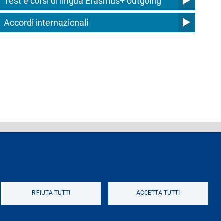
Test e corsi di lingua Erasmus+ outgoing
Accordi internazionali
ferenti e contatti
Logo
RIFIUTA TUTTI
ACCETTA TUTTI